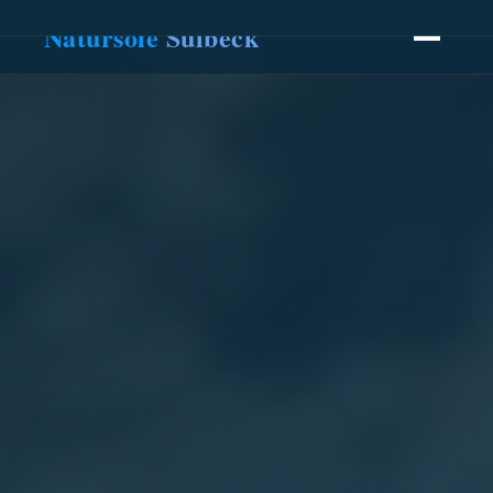
Natursole
Sülbeck