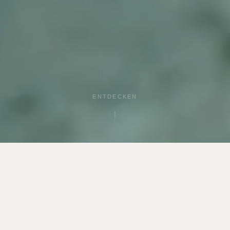
ENTDECKEN
UNSERE STÄRKEN
Warum Sülbecker Sole?
Drei Versprechen, auf die Sie sich seit über 37 Jahren