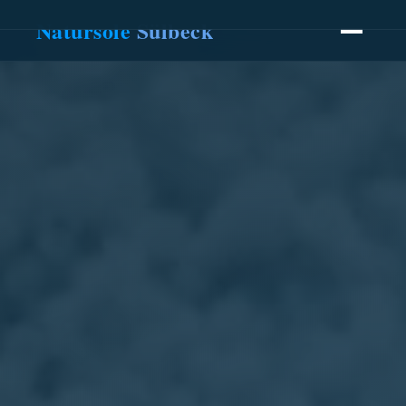
Natursole
Sülbeck