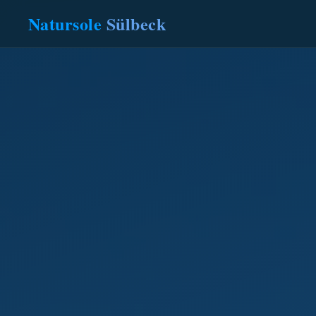
Natursole
Sülbeck