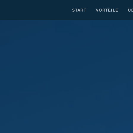
START
VORTEILE
Ü