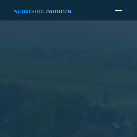
Natursole
Sülbeck