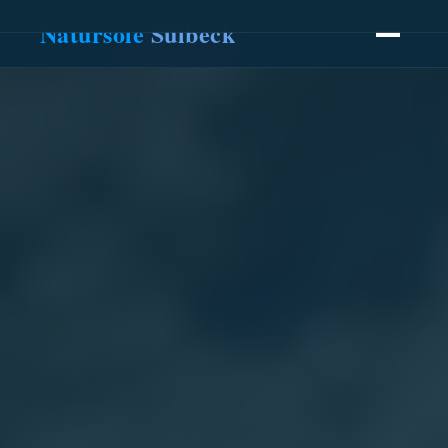
Natursole
Sülbeck