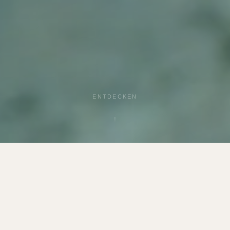
ENTDECKEN
UNSERE STÄRKEN
Warum Sülbecker Sole?
Drei Versprechen, auf die Sie sich seit über 37 Jahren