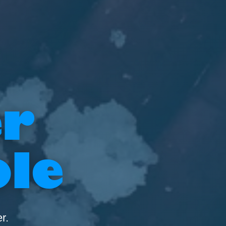
er
le
r.