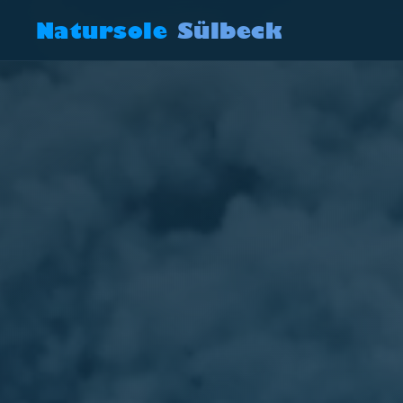
Natursole
Sülbeck