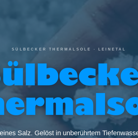
SÜLBECKER THERMALSOLE · LEINETAL
ülbeck
hermalso
eines Salz. Gelöst in unberührtem Tiefenwasse