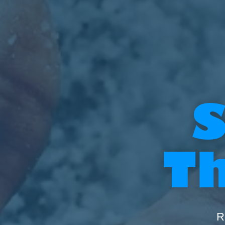
S
T
R