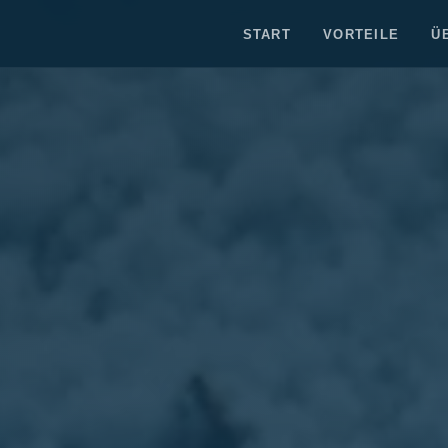
START
VORTEILE
Ü